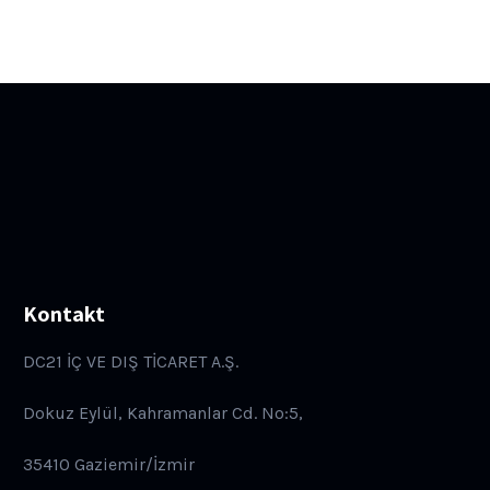
Kontakt
DC21 İÇ VE DIŞ TİCARET A.Ş.
Dokuz Eylül, Kahramanlar Cd. No:5,
35410 Gaziemir/İzmir