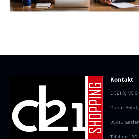
Kontakt
DC21 İÇ VE D
Dokuz Eylül,
35410 Gazie
Telefon :+90