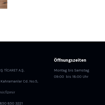
Öffnungszeiten
IŞ TİCARET A.Ş.
Montag bis Samstag
09:00
bis 18:00 Uhr
 Kahramanlar Cd. No:5,
mir/İzmir
 850 850 3221