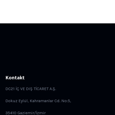
Kontakt
DC21 İÇ VE DIŞ TİCARET A.Ş.
Dokuz Eylül, Kahramanlar Cd. No:5,
35410 Gaziemir/İzmir