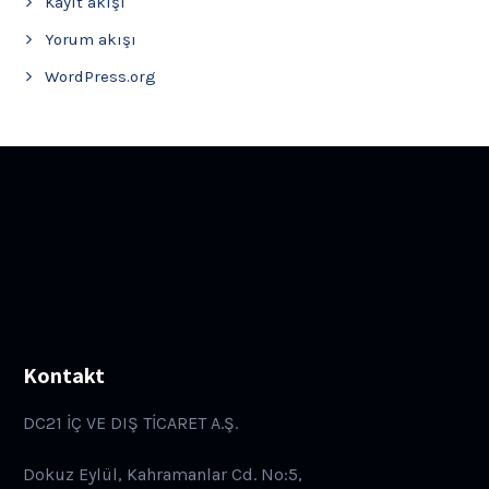
Kayıt akışı
Yorum akışı
WordPress.org
Kontakt
DC21 İÇ VE DIŞ TİCARET A.Ş.
Dokuz Eylül, Kahramanlar Cd. No:5,