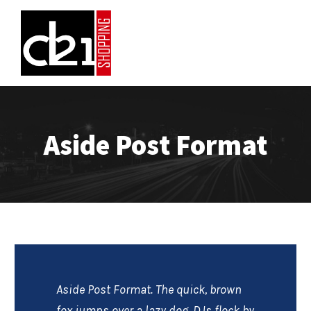
Aside Post Format
Aside Post Format. The quick, brown
fox jumps over a lazy dog. DJs flock by