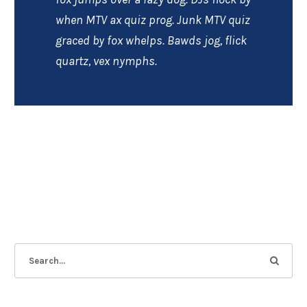
when MTV ax quiz prog. Junk MTV quiz
graced by fox whelps. Bawds jog, flick
quartz, vex nymphs.